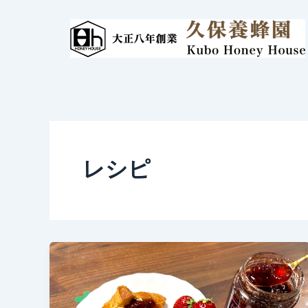
内
容
を
ス
キ
ッ
プ
レシピ