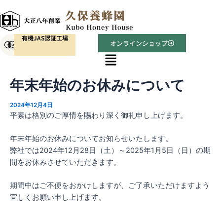
内
Post
容
navigation
を
有機JAS認証工場
ス
オンラインショップ
キ
メ
ニ
ッ
ュ
プ
年末年始のお休みについて
ー
2024年12月4日
平素は格別のご厚情を賜わり深く御礼申し上げます。
年末年始のお休みについてお知らせいたします。
弊社では2024年12月28日（土）～2025年1月5日（日）の期
間をお休みさせていただきます。
期間中はご不便をおかけしますが、ご了承いただけますよう
宜しくお願い申し上げます。