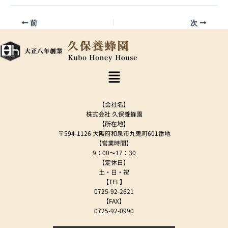
前
次
メ
ニ
ュ
ー
【会社名】
株式会社 久保養蜂園
【所在地】
〒594-1126 大阪府和泉市九鬼町601番地
【営業時間】
9：00～17：30
【定休日】
土・日・祝
【TEL】
0725-92-2621
【FAX】
0725-92-0990